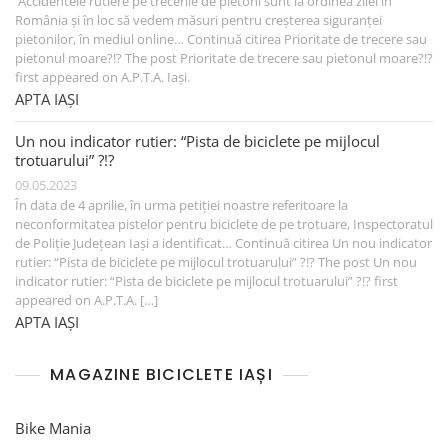
Accidentele rutiere pe trecerile de pietoni sunt la ordinea zilei în
România și în loc să vedem măsuri pentru creșterea siguranței
pietonilor, în mediul online… Continuă citirea Prioritate de trecere sau
pietonul moare?!? The post Prioritate de trecere sau pietonul moare?!?
first appeared on A.P.T.A. Iași.
APTA IAȘI
Un nou indicator rutier: “Pista de biciclete pe mijlocul
trotuarului” ?!?
09.05.2023
În data de 4 aprilie, în urma petiției noastre referitoare la
neconformitatea pistelor pentru biciclete de pe trotuare, Inspectoratul
de Poliție Județean Iași a identificat… Continuă citirea Un nou indicator
rutier: “Pista de biciclete pe mijlocul trotuarului” ?!? The post Un nou
indicator rutier: “Pista de biciclete pe mijlocul trotuarului” ?!? first
appeared on A.P.T.A. […]
APTA IAȘI
MAGAZINE BICICLETE IAȘI
Bike Mania