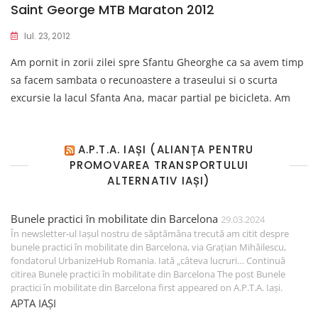
Saint George MTB Maraton 2012
Iul. 23, 2012
Am pornit in zorii zilei spre Sfantu Gheorghe ca sa avem timp
sa facem sambata o recunoastere a traseului si o scurta
excursie la lacul Sfanta Ana, macar partial pe bicicleta. Am
A.P.T.A. IAȘI (ALIANȚA PENTRU
PROMOVAREA TRANSPORTULUI
ALTERNATIV IAȘI)
Bunele practici în mobilitate din Barcelona
29.03.2024
În newsletter-ul Iașul nostru de săptămâna trecută am citit despre
bunele practici în mobilitate din Barcelona, via Grațian Mihăilescu,
fondatorul UrbanizeHub Romania. Iată „câteva lucruri… Continuă
citirea Bunele practici în mobilitate din Barcelona The post Bunele
practici în mobilitate din Barcelona first appeared on A.P.T.A. Iași.
APTA IAȘI