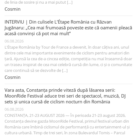
de linia de sosire și nu a mai putut […]
Cosmin
INTERVIU | Din culisele L’Étape România cu Răzvan
Jugănaru: „Cea mai frumoasă poveste este că oamenii pleacă
acasă convinși că pot mai mult”
06.08.2026
L’Étape România by Tour de France a devenit, în doar câțiva ani, unul
dintre cele mai importante evenimente de ciclism pentru amatori din
țară. Ajunsă la cea de-a cincea ediție, competiția nu mai înseamnă doar
un traseu inspirat de cea mai celebră cursă din lume, ci și o comunitate
care continuă să se dezvolte de […]
Cosmin
Vara asta, Constanța prinde viteză după lăsarea serii:
MoonRide Festival aduce trei seri de spectacol, muzică, DJ
sets și unica cursă de ciclism nocturn din România
06.08.2026
CONSTANȚA, 21-23 AUGUST 2026 — În perioada 21-23 august 2026,
Constanța devine gazda MoonRide Festival, primul festival urban din
România care îmbină ciclismul de performanță cu entertainment-ul și
cultura urbană. Timp de trei seri, în zona Bulevardul Tomis – Parcul