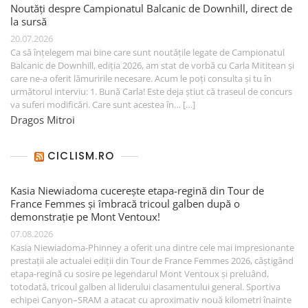
Noutăți despre Campionatul Balcanic de Downhill, direct de
la sursă
20.07.2026
Ca să înțelegem mai bine care sunt noutățile legate de Campionatul
Balcanic de Downhill, ediția 2026, am stat de vorbă cu Carla Mititean și
care ne-a oferit lămuririle necesare. Acum le poți consulta și tu în
următorul interviu: 1. Bună Carla! Este deja știut că traseul de concurs
va suferi modificări. Care sunt acestea în… […]
Dragos Mitroi
CICLISM.RO
Kasia Niewiadoma cucerește etapa-regină din Tour de
France Femmes și îmbracă tricoul galben după o
demonstrație pe Mont Ventoux!
07.08.2026
Kasia Niewiadoma-Phinney a oferit una dintre cele mai impresionante
prestații ale actualei ediții din Tour de France Femmes 2026, câștigând
etapa-regină cu sosire pe legendarul Mont Ventoux și preluând,
totodată, tricoul galben al liderului clasamentului general. Sportiva
echipei Canyon–SRAM a atacat cu aproximativ nouă kilometri înainte