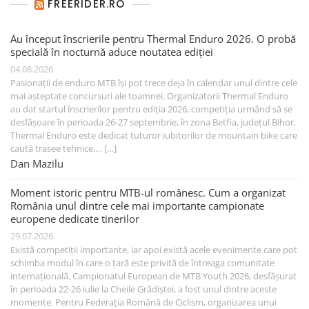
FREERIDER.RO
Au început înscrierile pentru Thermal Enduro 2026. O probă
specială în nocturnă aduce noutatea ediției
04.08.2026
Pasionații de enduro MTB își pot trece deja în calendar unul dintre cele
mai așteptate concursuri ale toamnei. Organizatorii Thermal Enduro
au dat startul înscrierilor pentru ediția 2026, competiția urmând să se
desfășoare în perioada 26-27 septembrie, în zona Betfia, județul Bihor.
Thermal Enduro este dedicat tuturor iubitorilor de mountain bike care
caută trasee tehnice,… […]
Dan Mazilu
Moment istoric pentru MTB-ul românesc. Cum a organizat
România unul dintre cele mai importante campionate
europene dedicate tinerilor
29.07.2026
Există competiții importante, iar apoi există acele evenimente care pot
schimba modul în care o țară este privită de întreaga comunitate
internațională. Campionatul European de MTB Youth 2026, desfășurat
în perioada 22-26 iulie la Cheile Grădiștei, a fost unul dintre aceste
momente. Pentru Federația Română de Ciclism, organizarea unui