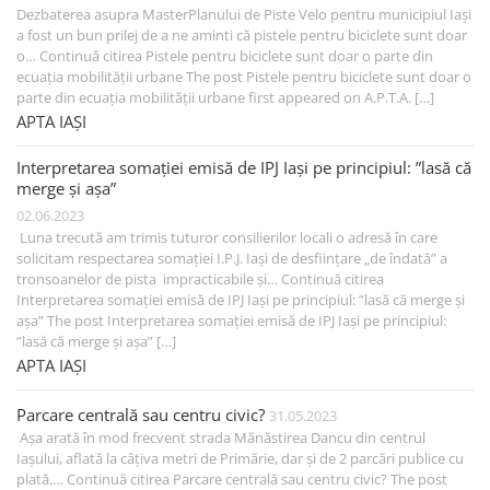
Dezbaterea asupra MasterPlanului de Piste Velo pentru municipiul Iași
a fost un bun prilej de a ne aminti că pistele pentru biciclete sunt doar
o… Continuă citirea Pistele pentru biciclete sunt doar o parte din
ecuația mobilității urbane The post Pistele pentru biciclete sunt doar o
parte din ecuația mobilității urbane first appeared on A.P.T.A. […]
APTA IAȘI
Interpretarea somației emisă de IPJ Iași pe principiul: ”lasă că
merge și așa”
02.06.2023
Luna trecută am trimis tuturor consilierilor locali o adresă în care
solicitam respectarea somației I.P.J. Iași de desființare „de îndată” a
tronsoanelor de pista impracticabile și… Continuă citirea
Interpretarea somației emisă de IPJ Iași pe principiul: ”lasă că merge și
așa” The post Interpretarea somației emisă de IPJ Iași pe principiul:
”lasă că merge și așa” […]
APTA IAȘI
Parcare centrală sau centru civic?
31.05.2023
Așa arată în mod frecvent strada Mănăstirea Dancu din centrul
Iașului, aflată la câțiva metri de Primărie, dar și de 2 parcări publice cu
plată.… Continuă citirea Parcare centrală sau centru civic? The post