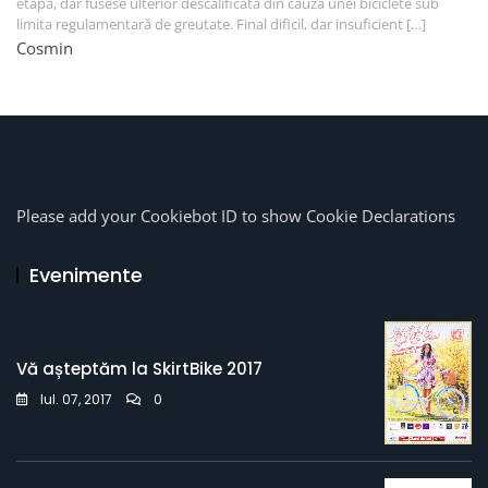
etapă, dar fusese ulterior descalificată din cauza unei biciclete sub
limita regulamentară de greutate. Final dificil, dar insuficient […]
Cosmin
Please add your Cookiebot ID to show Cookie Declarations
Evenimente
Vă așteptăm la SkirtBike 2017
Iul. 07, 2017
0