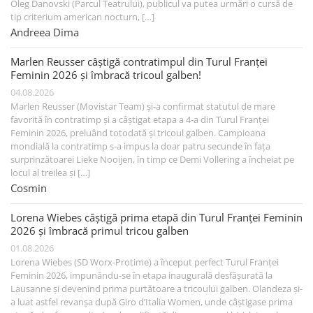
Oleg Danovski (Parcul Teatrului), publicul va putea urmări o cursă de
tip criterium american nocturn, […]
Andreea Dima
Marlen Reusser câștigă contratimpul din Turul Franței
Feminin 2026 și îmbracă tricoul galben!
04.08.2026
Marlen Reusser (Movistar Team) și-a confirmat statutul de mare
favorită în contratimp și a câștigat etapa a 4-a din Turul Franței
Feminin 2026, preluând totodată și tricoul galben. Campioana
mondială la contratimp s-a impus la doar patru secunde în fața
surprinzătoarei Lieke Nooijen, în timp ce Demi Vollering a încheiat pe
locul al treilea și […]
Cosmin
Lorena Wiebes câștigă prima etapă din Turul Franței Feminin
2026 și îmbracă primul tricou galben
01.08.2026
Lorena Wiebes (SD Worx-Protime) a început perfect Turul Franței
Feminin 2026, impunându-se în etapa inaugurală desfășurată la
Lausanne și devenind prima purtătoare a tricoului galben. Olandeza și-
a luat astfel revanșa după Giro d’Italia Women, unde câștigase prima