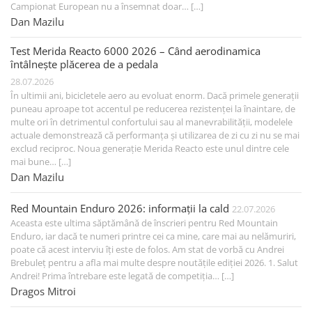
Campionat European nu a însemnat doar… […]
Dan Mazilu
Test Merida Reacto 6000 2026 – Când aerodinamica
întâlnește plăcerea de a pedala
28.07.2026
În ultimii ani, bicicletele aero au evoluat enorm. Dacă primele generații
puneau aproape tot accentul pe reducerea rezistenței la înaintare, de
multe ori în detrimentul confortului sau al manevrabilității, modelele
actuale demonstrează că performanța și utilizarea de zi cu zi nu se mai
exclud reciproc. Noua generație Merida Reacto este unul dintre cele
mai bune… […]
Dan Mazilu
Red Mountain Enduro 2026: informații la cald
22.07.2026
Aceasta este ultima săptămână de înscrieri pentru Red Mountain
Enduro, iar dacă te numeri printre cei ca mine, care mai au nelămuriri,
poate că acest interviu îți este de folos. Am stat de vorbă cu Andrei
Brebuleț pentru a afla mai multe despre noutățile ediției 2026. 1. Salut
Andrei! Prima întrebare este legată de competiția… […]
Dragos Mitroi