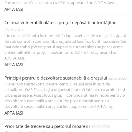
Parcare centrală sau centru civic? first appeared on A.P.T.A. Iași.
APTA IAȘI
Cei mai vulnerabili plătesc prețul nepăsării autorităților
26.05.2023
Un copil de 12 ani a fost omorât în fața casei sale de o mașină scăpată
de sub control în comuna Țibana, județul Iași. În… Continuă citirea Cei
mai vulnerabili plătesc prețul nepăsării autorităților The post Cei mai
vulnerabili plătesc prețul nepăsării autorităților first appeared on
A.P.T.A. Iași.
APTA IAȘI
Principii pentru o dezvoltare sustenabilă a orașului
22.05.2023
Planul Urbanistic Zonal pentru centrul Iașului este în curs de
actualizare. OAR Filiala Iaşi a organizat o primă întâlnire cu arhitecții și
urbaniștii ieșeni. Acest focus grup… Continuă citirea Principii pentru o
dezvoltare sustenabilă a orașului The post Principii pentru o
dezvoltare sustenabilă a orașului first appeared on A.P.T.A. Iași.
APTA IAȘI
Prioritate de trecere sau pietonul moare?!?
15.05.2023