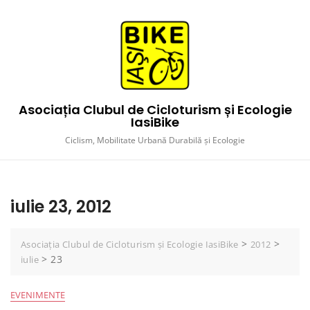
Skip
to
content
Asociația Clubul de Cicloturism și Ecologie
IasiBike
Ciclism, Mobilitate Urbană Durabilă și Ecologie
iulie 23, 2012
>
>
Asociația Clubul de Cicloturism și Ecologie IasiBike
2012
>
23
iulie
EVENIMENTE