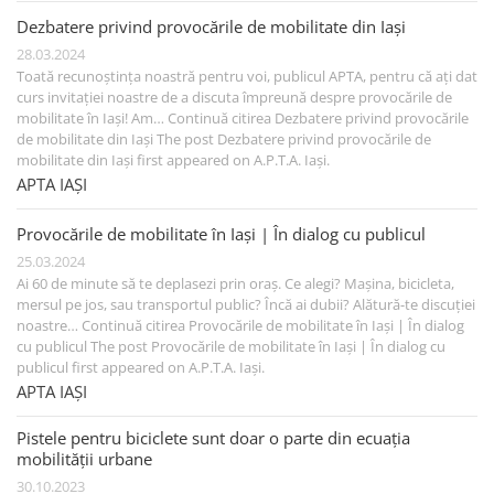
Dezbatere privind provocările de mobilitate din Iași
28.03.2024
Toată recunoștința noastră pentru voi, publicul APTA, pentru că ați dat
curs invitației noastre de a discuta împreună despre provocările de
mobilitate în Iași! Am… Continuă citirea Dezbatere privind provocările
de mobilitate din Iași The post Dezbatere privind provocările de
mobilitate din Iași first appeared on A.P.T.A. Iași.
APTA IAȘI
Provocările de mobilitate în Iași | În dialog cu publicul
25.03.2024
Ai 60 de minute să te deplasezi prin oraș. Ce alegi? Mașina, bicicleta,
mersul pe jos, sau transportul public? Încă ai dubii? Alătură-te discuției
noastre… Continuă citirea Provocările de mobilitate în Iași | În dialog
cu publicul The post Provocările de mobilitate în Iași | În dialog cu
publicul first appeared on A.P.T.A. Iași.
APTA IAȘI
Pistele pentru biciclete sunt doar o parte din ecuația
mobilității urbane
30.10.2023