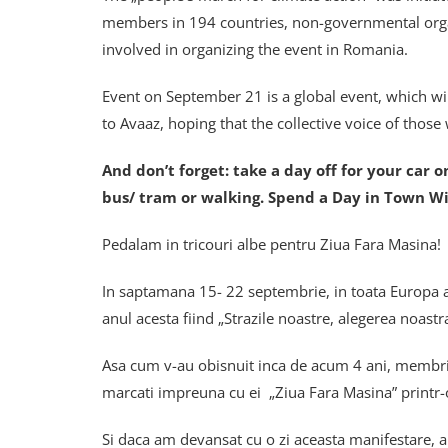
members in 194 countries, non-governmental organ
involved in organizing the event in Romania.
Event on September 21 is a global event, which wi
to Avaaz, hoping that the collective voice of those
And don’t forget: take a day off for your car 
bus/ tram or walking. Spend a Day in Town Wi
Pedalam in tricouri albe pentru Ziua Fara Masina!
In saptamana 15- 22 septembrie, in toata Europa a
anul acesta fiind „Strazile noastre, alegerea noastra
Asa cum v-au obisnuit inca de acum 4 ani, membrii 
marcati impreuna cu ei „Ziua Fara Masina” printr-o 
Si daca am devansat cu o zi aceasta manifestare, a