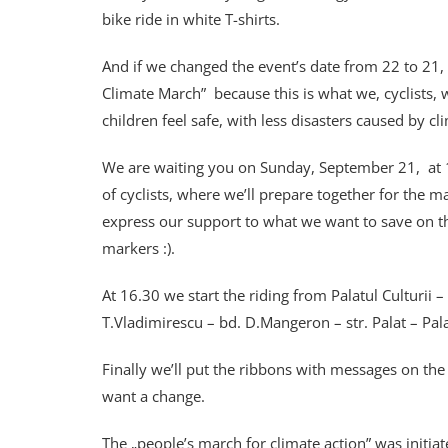
bike ride in white T-shirts.
And if we changed the event’s date from 22 to 21, 
Climate March” because this is what we, cyclists, 
children feel safe, with less disasters caused by c
We are waiting you on Sunday, September 21, at 16.
of cyclists, where we’ll prepare together for the 
express our support to what we want to save on thi
markers :).
At 16.30 we start the riding from Palatul Culturii 
T.Vladimirescu – bd. D.Mangeron – str. Palat – Palat
Finally we’ll put the ribbons with messages on th
want a change.
The „people’s march for climate action” was initiat