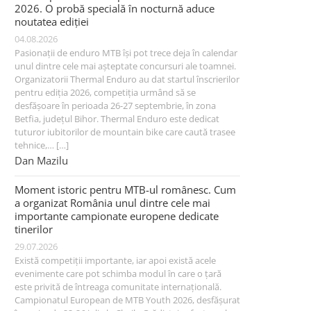
2026. O probă specială în nocturnă aduce
noutatea ediției
04.08.2026
Pasionații de enduro MTB își pot trece deja în calendar
unul dintre cele mai așteptate concursuri ale toamnei.
Organizatorii Thermal Enduro au dat startul înscrierilor
pentru ediția 2026, competiția urmând să se
desfășoare în perioada 26-27 septembrie, în zona
Betfia, județul Bihor. Thermal Enduro este dedicat
tuturor iubitorilor de mountain bike care caută trasee
tehnice,… […]
Dan Mazilu
Moment istoric pentru MTB-ul românesc. Cum
a organizat România unul dintre cele mai
importante campionate europene dedicate
tinerilor
29.07.2026
Există competiții importante, iar apoi există acele
evenimente care pot schimba modul în care o țară
este privită de întreaga comunitate internațională.
Campionatul European de MTB Youth 2026, desfășurat