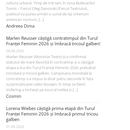
cultura urbană. Timp de trei seri, în zona Bulevardul
Tomis – Parcul Oleg Danovski (Parcul Teatrului),
publicul va putea urmări o cursă de tip criterium
american nocturn, […]
Andreea Dima
Marlen Reusser câștigă contratimpul din Turul
Franței Feminin 2026 și îmbracă tricoul galben!
04.08.2026
Marlen Reusser (Movistar Team) și-a confirmat
statutul de mare favorită în contratimp și a câștigat
etapa a 4-a din Turul Franței Feminin 2026, preluând
totodată și tricoul galben. Campioana mondială la
contratimp s-a impus la doar patru secunde în fața
surprinzătoarei Lieke Nooijen, în timp ce Demi
Vollering a încheiat pe locul al treilea și […]
Cosmin
Lorena Wiebes câștigă prima etapă din Turul
Franței Feminin 2026 și îmbracă primul tricou
galben
01.08.2026