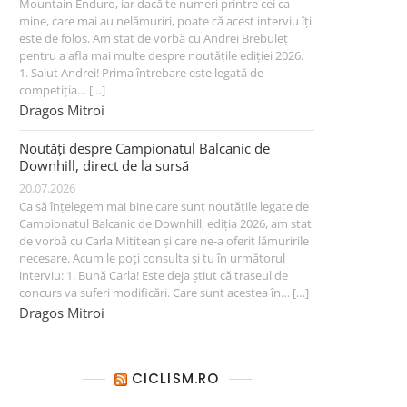
Mountain Enduro, iar dacă te numeri printre cei ca
mine, care mai au nelămuriri, poate că acest interviu îți
este de folos. Am stat de vorbă cu Andrei Brebuleț
pentru a afla mai multe despre noutățile ediției 2026.
1. Salut Andrei! Prima întrebare este legată de
competiția… […]
Dragos Mitroi
Noutăți despre Campionatul Balcanic de
Downhill, direct de la sursă
20.07.2026
Ca să înțelegem mai bine care sunt noutățile legate de
Campionatul Balcanic de Downhill, ediția 2026, am stat
de vorbă cu Carla Mititean și care ne-a oferit lămuririle
necesare. Acum le poți consulta și tu în următorul
interviu: 1. Bună Carla! Este deja știut că traseul de
concurs va suferi modificări. Care sunt acestea în… […]
Dragos Mitroi
CICLISM.RO