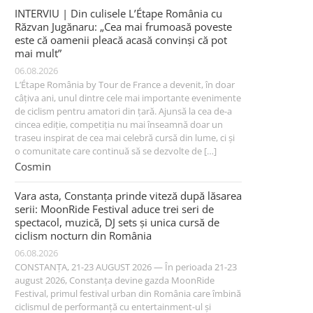
INTERVIU | Din culisele L’Étape România cu
Răzvan Jugănaru: „Cea mai frumoasă poveste
este că oamenii pleacă acasă convinși că pot
mai mult”
06.08.2026
L’Étape România by Tour de France a devenit, în doar
câțiva ani, unul dintre cele mai importante evenimente
de ciclism pentru amatori din țară. Ajunsă la cea de-a
cincea ediție, competiția nu mai înseamnă doar un
traseu inspirat de cea mai celebră cursă din lume, ci și
o comunitate care continuă să se dezvolte de […]
Cosmin
Vara asta, Constanța prinde viteză după lăsarea
serii: MoonRide Festival aduce trei seri de
spectacol, muzică, DJ sets și unica cursă de
ciclism nocturn din România
06.08.2026
CONSTANȚA, 21-23 AUGUST 2026 — În perioada 21-23
august 2026, Constanța devine gazda MoonRide
Festival, primul festival urban din România care îmbină
ciclismul de performanță cu entertainment-ul și