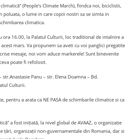
matică” (People’s Climate March), fiindca noi, biciclistii,
poluata, o lume in care copiii nostri sa se simta in
 schimbarea climatica.
a 16.00, la Palatul Culturii, loc traditional de intalnire a
 acest mars. Va propunem sa aveti cu voi panglici pregatite
scrise mesaje, noi vom aduce markerele! Sunt binevenite
ceva poate fi refolosit.
 – str.Anastasie Panu – str. Elena Doamna – Bd.
tul Culturii.
e, pentru a arata ca NE PASA de schimbarile climatice si ca
” a fost iniţiată, la nivel global de AVAAZ, o organizaţie
e ţări, organizaţii non-guvernamentale din Romania, dar si