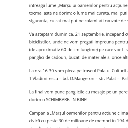
intreaga lume „Marşului oamenilor pentru acţiune cli
tocmai asta ne dorim: o lume mai curata, mai putin 
siguranta, cu cat mai putine calamitati cauzate de
Va asteptam duminica, 21 septembrie, incepand cu or
biciclistilor, unde ne vom pregati impreuna pentru
(de aproximativ 60 de cm lungime) pe care vor fi 
panglici de cadouri, bucati de materiale si orice alt
La ora 16.30 vom pleca pe traseul Palatul Culturii
T.Vladimirescu – bd. D.Mangeron – str. Palat – Pala
La final vom pune panglicile cu mesaje pe un peret
dorim o SCHIMBARE. IN BINE!
Campania „Marşul oamenilor pentru acţiune climatică
civică cu peste 30 de milioane de membri în 194 d