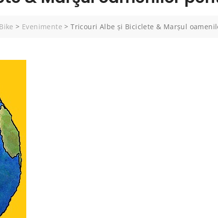
iBike
>
Evenimente
>
Tricouri Albe şi Biciclete & Marşul oameni