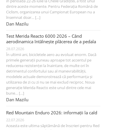
în perioada 22-26 iulie la Cheile Grădiștei, a fost unul
dintre aceste momente. Pentru Federația Română de
Ciclism, organizarea unui Campionat European nu a
însemnat doar… […]
Dan Mazilu
Test Merida Reacto 6000 2026 – Când
aerodinamica întâlnește plăcerea de a pedala
28.07.2026
În ultimii ani, bicicletele aero au evoluat enorm. Dacă
primele generații puneau aproape tot accentul pe
reducerea rezistenței la înaintare, de multe ori în
detrimentul confortului sau al manevrabilității,
modelele actuale demonstrează că performanța și
utilizarea de zi cu zi nu se mai exclud reciproc. Noua
generație Merida Reacto este unul dintre cele mai
bune… […]
Dan Mazilu
Red Mountain Enduro 2026: informații la cald
22.07.2026
Aceasta este ultima săptămână de înscrieri pentru Red