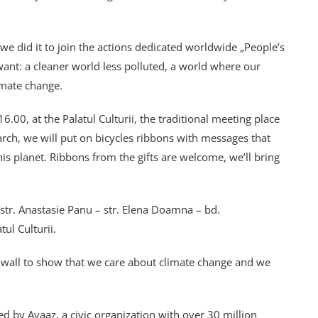
we did it to join the actions dedicated worldwide „People’s
want: a cleaner world less polluted, a world where our
limate change.
00, at the Palatul Culturii, the traditional meeting place
march, we will put on bicycles ribbons with messages that
s planet. Ribbons from the gifts are welcome, we’ll bring
– str. Anastasie Panu – str. Elena Doamna – bd.
ul Culturii.
e wall to show that we care about climate change and we
ed by Avaaz, a civic organization with over 30 million