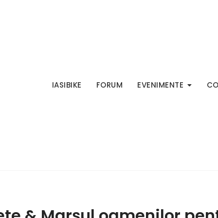
IASIBIKE
FORUM
EVENIMENTE
CO
clete & Marşul oamenilor pen