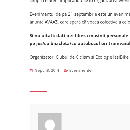
simpli cetateni implicandu-se in organizarea even
Evenimentul de pe 21 septembrie este un eveniment
anunţă AVAAZ, care speră că vocea colectivă a celor
Si nu uitati: dati o zi libera masinii personal
pe jos/cu bicicleta/cu autobuzul ori tramvai
Organizator: Clubul de Ciclism si Ecologie IasiBike
Sept. 18, 2014
Evenimente