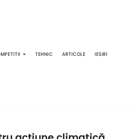
MPETITII
TEHNIC
ARTICOLE
IESIRI
tru acţiune climatică